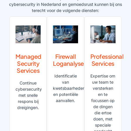
cybersecurity in Nederland en gemoedsrust kunnen bij ons
terecht voor de volgende diensten:
Managed
Firewall
Professional
Security
Loganalyse
Services
Services
Identificatie
Expertise om
van
uw team te
Continue
kwetsbaarheden
versterken
cybersecurity
en potentiële
en te
met snelle
aanvallen.
focussen op
respons bij
de dingen
dreigingen.
die ertoe
doen, met
speciale