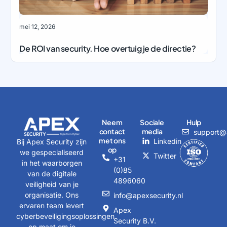
mei 12, 2026
De ROI van security. Hoe overtuig je de directie?
Neem
Sociale
Hulp
contact
media
support@a
met ons
Linkedin
Bij Apex Security zijn
op
we gespecialiseerd
Twitter
+31
in het waarborgen
(0)85
van de digitale
4896060
veiligheid van je
organisatie. Ons
info@apexsecurity.nl
ervaren team levert
Apex
cyberbeveiligingsoplossingen
Security B.V.
op maat om je