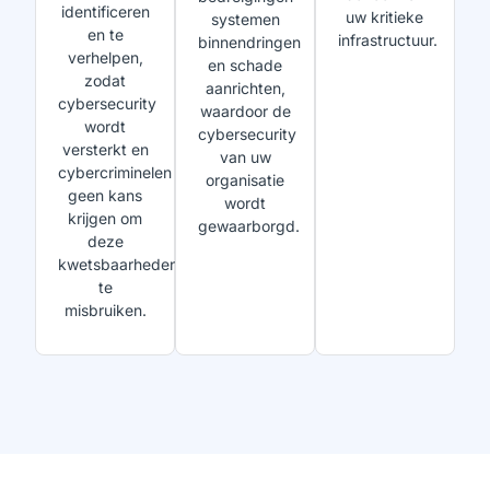
identificeren
uw kritieke
systemen
en te
infrastructuur.
binnendringen
verhelpen,
en schade
zodat
aanrichten,
cybersecurity
waardoor de
wordt
cybersecurity
versterkt en
van uw
cybercriminelen
organisatie
geen kans
wordt
krijgen om
gewaarborgd.
deze
kwetsbaarheden
te
misbruiken.