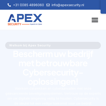
+31 (0)85 4896060
info@apexsecurity.nl
Welkom bij Apex Security
Bescherm uw bedrijf
met betrouwbare
Cybersecurity-
oplossingen!
Voorkom datalekken en cyberaanvallen met onze
geavanceerde beveiligingssystemen. Vertrouw op de experts
om uw digitale omgeving veilig te houden.
Cybersecurity is
de sleutel tot een veilige toekomst voor uw bedrijf.