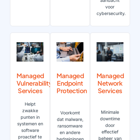
aandacht
voor
cybersecurity.
Managed
Managed
Managed
Vulnerability
Endpoint
Network
Services
Protection
Services
Helpt
zwakke
Minimale
Voorkomt
punten in
downtime
dat malware,
systemen en
door
ransomware
software
effectief
en andere
proactief te
beheer van
bedreigingen