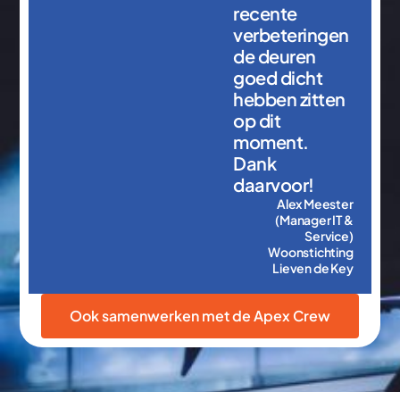
recente
verbeteringen
de deuren
goed dicht
hebben zitten
op dit
moment.
Dank
daarvoor!
Alex Meester
(Manager IT &
Service)
Woonstichting
Lieven de Key
Ook samenwerken met de Apex Crew