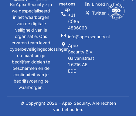
met ons
Linkedin
Bij Apex Security zijn
op
we gespecialiseerd
Twitter
+31
in het waarborgen
(0)85
van de digitale
4896060
veiligheid van je
organisatie. Ons
info@apexsecurity.nl
ervaren team levert
Apex
cyberbeveiligingsoplossingen
Security B.V.
op maat om je
Galvanistraat
bedrijfsmiddelen te
1 6716 AE
beschermen en de
EDE
continuïteit van je
bedrijfsvoering te
waarborgen.
© Copyright 2026 – Apex Security. Alle rechten
voorbehouden.