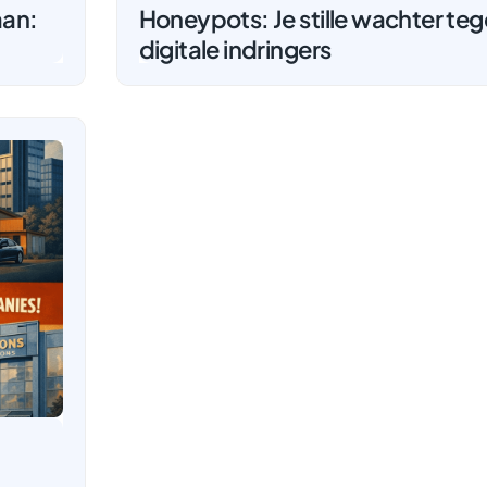
aan:
Honeypots: Je stille wachter te
digitale indringers