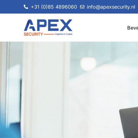
+31 (0)85 4896060
info@apexsecurity.nl
Beve