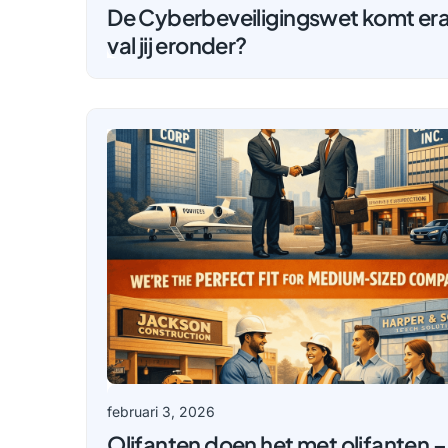
De Cyberbeveiligingswet komt er
val jij eronder?
februari 3, 2026
Olifanten doen het met olifanten –