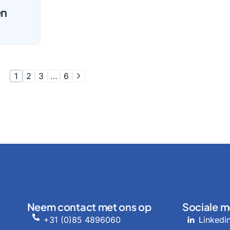
en
1
2
3
…
6
Neem contact met ons op
Sociale m
+31 (0)85 4896060
Linkedi