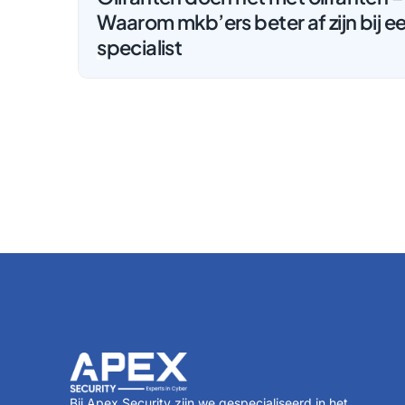
Waarom mkb’ers beter af zijn bij e
specialist
Bij Apex Security zijn we gespecialiseerd in het