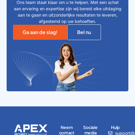
Ons team staat klaar om u te helpen. Met een schat
aan ervaring en expertise zijn wij bereid elke uitdaging
aan te gaan en uitzonderlijke resultaten te leveren,
afgestemd op uw behoeften.
Ga aan de slag!
Bel nu
Neem
Sociale
Hulp
contact
media
support@a