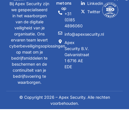
met ons
Linkedin
Bij Apex Security zijn
op
we gespecialiseerd
Twitter
+31
in het waarborgen
(0)85
van de digitale
4896060
veiligheid van je
organisatie. Ons
info@apexsecurity.nl
ervaren team levert
Apex
cyberbeveiligingsoplossingen
Security B.V.
op maat om je
Galvanistraat
bedrijfsmiddelen te
1 6716 AE
beschermen en de
EDE
continuïteit van je
bedrijfsvoering te
waarborgen.
© Copyright 2026 – Apex Security. Alle rechten
voorbehouden.