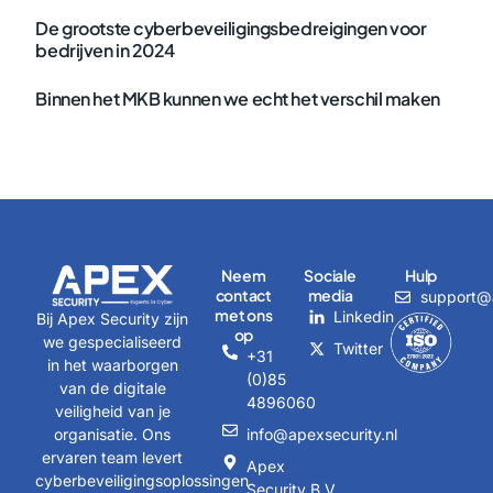
De grootste cyberbeveiligingsbedreigingen voor
bedrijven in 2024
Binnen het MKB kunnen we echt het verschil maken
Neem
Sociale
Hulp
contact
media
support@a
met ons
Linkedin
Bij Apex Security zijn
op
we gespecialiseerd
Twitter
+31
in het waarborgen
(0)85
van de digitale
4896060
veiligheid van je
organisatie. Ons
info@apexsecurity.nl
ervaren team levert
Apex
cyberbeveiligingsoplossingen
Security B.V.