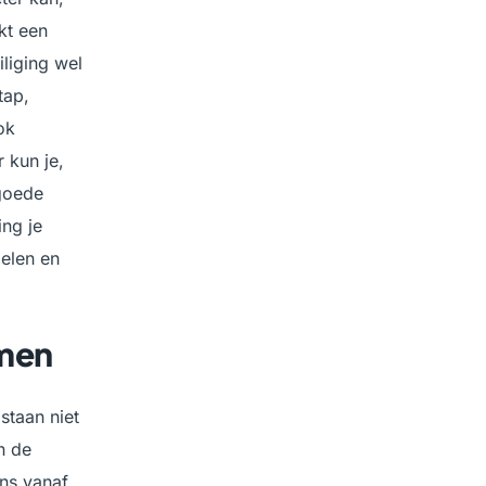
kt een
iliging wel
tap,
ok
 kun je,
goede
ing je
delen en
emen
staan niet
n de
ns vanaf