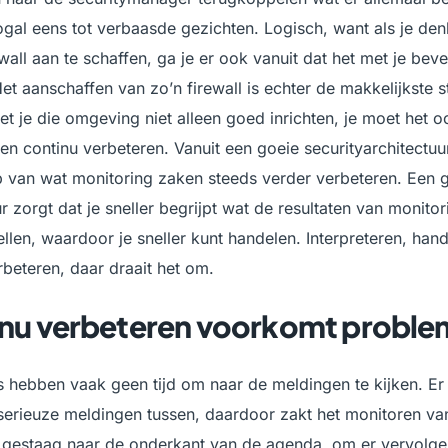
nogal eens tot verbaasde gezichten. Logisch, want als je den
wall aan te schaffen, ga je er ook vanuit dat het met je beve
Het aanschaffen van zo’n firewall is echter de makkelijkste s
t je die omgeving niet alleen goed inrichten, je moet het o
en continu verbeteren. Vanuit een goeie securityarchitectuur
 van wat monitoring zaken steeds verder verbeteren. Een 
r zorgt dat je sneller begrijpt wat de resultaten van monitor
tellen, waardoor je sneller kunt handelen. Interpreteren, han
rbeteren, daar draait het om.
nu verbeteren voorkomt probl
 hebben vaak geen tijd om naar de meldingen te kijken. Er 
serieuze meldingen tussen, daardoor zakt het monitoren va
 gestaag naar de onderkant van de agenda, om er vervolge