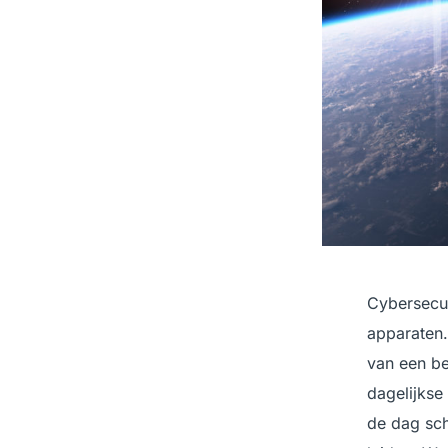
Cybersecur
apparaten.
van een bev
dagelijkse
de dag schi