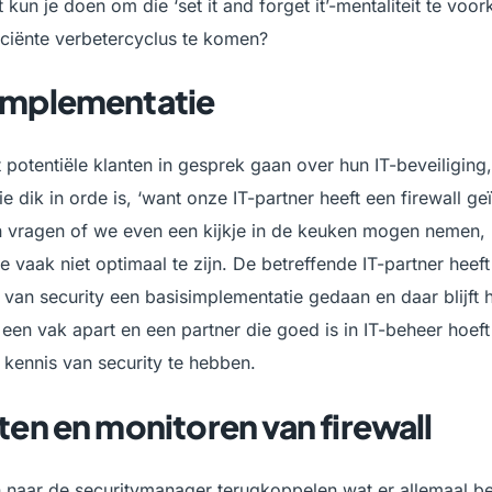
t kun je doen om die ‘set it and forget it’-mentaliteit te vo
ficiënte verbetercyclus te komen?
implementatie
t potentiële klanten in gesprek gaan over hun IT-beveiliging
e dik in orde is, ‘want onze IT-partner heeft een firewall geï
 vragen of we even een kijkje in de keuken mogen nemen, b
e vaak niet optimaal te zijn. De betreffende IT-partner heeft
 van security een basisimplementatie gedaan en daar blijft h
s een vak apart en een partner die goed is in IT-beheer hoef
kennis van security te hebben.
hten en monitoren van firewall
n naar de securitymanager terugkoppelen wat er allemaal be