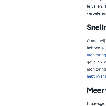
te vallen.
verbeteren
Snel i
Omdat wij 
hebben wij
monitorin
gevallen’ 
monitoring
hebt over 
Meer
Nieuwsgier