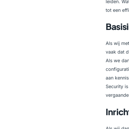
leiden. Wa
tot een ef
Basis
Als wij me
vaak dat di
Als we dan
configurati
aan kennis
Security i
vergaande 
Inric
Als wij da