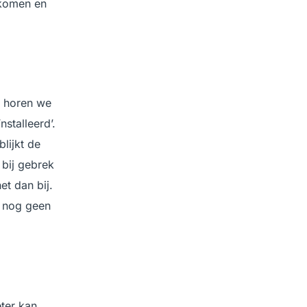
orkomen en
, horen we
nstalleerd’.
lijkt de
 bij gebrek
et dan bij.
t nog geen
ter kan,