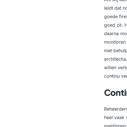
leidt dat 
goede fire
goed zit. 
daarna moe
monitoren 
met behulp
architectuu
willen ver
continu ve
Conti
Beheerders
heel vaak 
meldingen