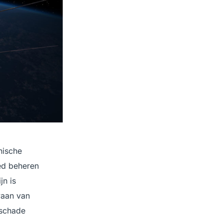
nische
oed beheren
jn is
waan van
l schade