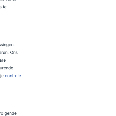
s te
ssingen,
eren. Ons
are
durende
 je
controle
 volgende