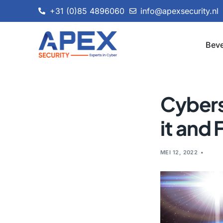
+31 (0)85 4896060
info@apexsecurity.nl
Beve
Cybers
it and 
MEI 12, 2022