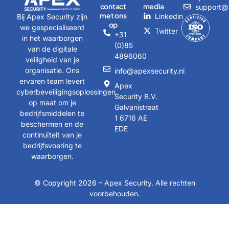
contact
media
support@a
met ons
Linkedin
Bij Apex Security zijn
op
we gespecialiseerd
Twitter
+31
in het waarborgen
(0)85
van de digitale
4896060
veiligheid van je
organisatie. Ons
info@apexsecurity.nl
ervaren team levert
Apex
cyberbeveiligingsoplossingen
Security B.V.
op maat om je
Galvanistraat
bedrijfsmiddelen te
1 6716 AE
beschermen en de
EDE
continuïteit van je
bedrijfsvoering te
waarborgen.
© Copyright 2026 – Apex Security. Alle rechten
voorbehouden.