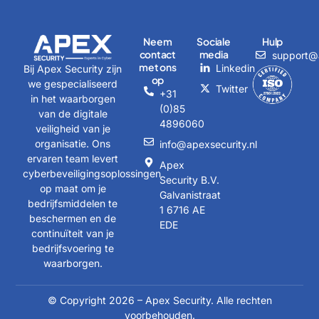
Neem
Sociale
Hulp
contact
media
support@a
met ons
Linkedin
Bij Apex Security zijn
op
we gespecialiseerd
Twitter
+31
in het waarborgen
(0)85
van de digitale
4896060
veiligheid van je
organisatie. Ons
info@apexsecurity.nl
ervaren team levert
Apex
cyberbeveiligingsoplossingen
Security B.V.
op maat om je
Galvanistraat
bedrijfsmiddelen te
1 6716 AE
beschermen en de
EDE
continuïteit van je
bedrijfsvoering te
waarborgen.
© Copyright 2026 – Apex Security. Alle rechten
voorbehouden.