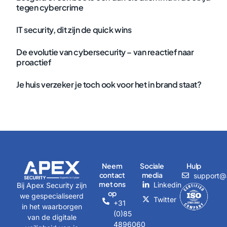
tegen cybercrime
IT security, dit zijn de quick wins
De evolutie van cybersecurity – van reactief naar
proactief
Je huis verzeker je toch ook voor het in brand staat?
Neem
Sociale
Hulp
contact
media
support@a
met ons
Linkedin
Bij Apex Security zijn
op
we gespecialiseerd
Twitter
+31
in het waarborgen
(0)85
van de digitale
4896060