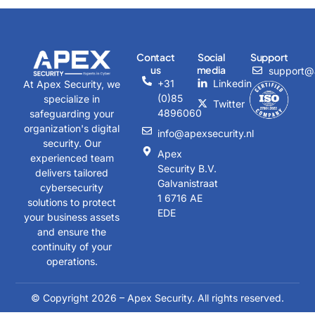
Contact
Social
Support
us
media
support@a
+31
Linkedin
At Apex Security, we
(0)85
specialize in
Twitter
4896060
safeguarding your
organization's digital
info@apexsecurity.nl
security. Our
Apex
experienced team
Security B.V.
delivers tailored
Galvanistraat
cybersecurity
1 6716 AE
solutions to protect
EDE
your business assets
and ensure the
continuity of your
operations.
© Copyright 2026 – Apex Security. All rights reserved.