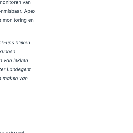
 monitoren van
 onmisbaar. Apex
e monitoring en
k-ups blijken
 kunnen
n van lekken
eter Landegent
te maken van