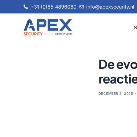
+31 (0)85 4896060
info@apexsecurity.nl
S
De evo
reactie
DECEMBER 2, 2025