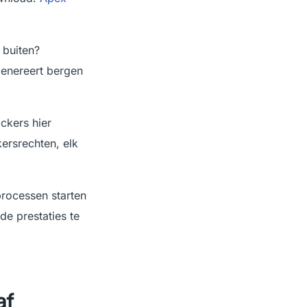
 buiten?
genereert bergen
ackers hier
kersrechten, elk
processen starten
de prestaties te
af