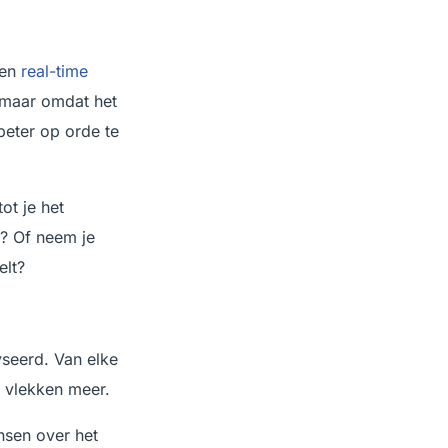
ven
real-time
, maar omdat het
eter op orde te
ot je het
n? Of neem je
elt?
yseerd. Van elke
e vlekken meer.
nsen over het