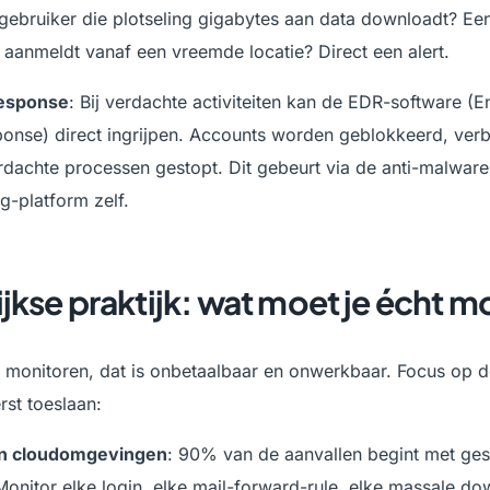
gebruiker die plotseling gigabytes aan data downloadt? Een
 aanmeldt vanaf een vreemde locatie? Direct een alert.
esponse
: Bij verdachte activiteiten kan de EDR-software (E
ponse) direct ingrijpen. Accounts worden geblokkeerd, ver
dachte processen gestopt. Dit gebeurt via de anti-malware 
g-platform zelf.
jkse praktijk: wat moet je écht 
es monitoren, dat is onbetaalbaar en onwerkbaar. Focus op
rst toeslaan:
en cloudomgevingen
: 90% van de aanvallen begint met ges
onitor elke login, elke mail-forward-rule, elke massale d