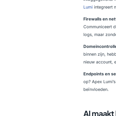
Lumi
integreert n
Firewalls en n
Communiceert die
logs, maar zonde
Domeincontrolle
binnen zijn, hebb
nieuw account, e
Endpoints en s
op? Apex Lumi’s 
beïnvloeden.
AI maakt 