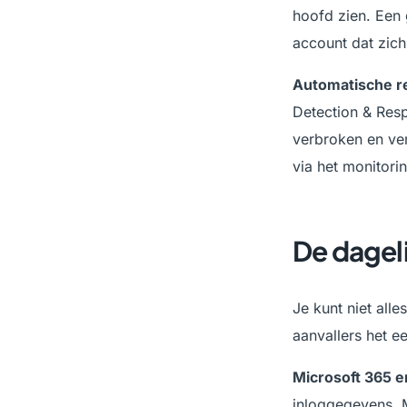
hoofd zien. Een 
account dat zich
Automatische r
Detection & Res
verbroken en ver
via het monitorin
De dageli
Je kunt niet all
aanvallers het ee
Microsoft 365 
inloggegevens. M