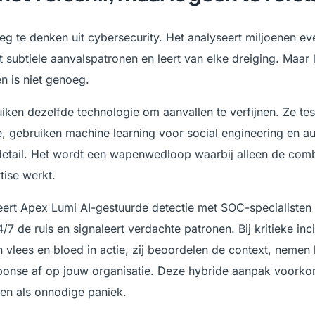
weg te denken uit cybersecurity. Het analyseert miljoenen ev
 subtiele aanvalspatronen en leert van elke dreiging. Maar l
en is niet genoeg.
iken dezelfde technologie om aanvallen te verfijnen. Ze te
e, gebruiken machine learning voor social engineering en a
 detail. Het wordt een wapenwedloop waarbij alleen de comb
tise werkt.
rt Apex Lumi AI-gestuurde detectie met SOC-specialisten 
4/7 de ruis en signaleert verdachte patronen. Bij kritieke i
 vlees en bloed in actie, zij beoordelen de context, nemen 
onse af op jouw organisatie. Deze hybride aanpak voorko
en als onnodige paniek.