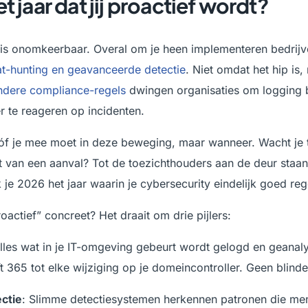
t jaar dat jij proactief wordt?
 is onomkeerbaar. Overal om je heen implementeren bedrij
at-hunting en geavanceerde detectie
. Niet omdat het hip is
ndere compliance-regels
dwingen organisaties om logging b
r te reageren op incidenten.
 óf je mee moet in deze beweging, maar wanneer. Wacht je t
t van een aanval? Tot de toezichthouders aan de deur staa
k je 2026 het jaar waarin je cybersecurity eindelijk goed reg
oactief” concreet? Het draait om drie pijlers:
Alles wat in je IT-omgeving gebeurt wordt gelogd en geanal
ft 365 tot elke wijziging op je domeincontroller. Geen blind
ectie
: Slimme detectiesystemen herkennen patronen die me