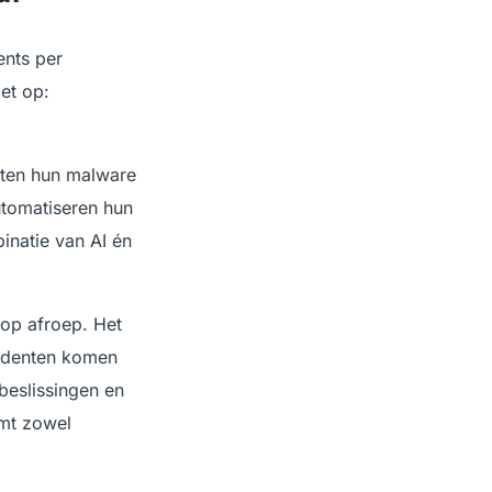
ents per
et op:
sten hun malware
utomatiseren hun
inatie van AI én
op afroep. Het
ncidenten komen
beslissingen en
mt zowel