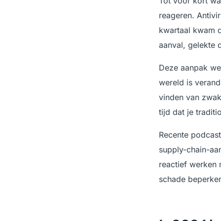
Tot voor kort wa
reageren. Antivi
kwartaal kwam d
aanval, gelekte
Deze aanpak wer
wereld is veran
vinden van zwak
tijd dat je tradi
Recente podcas
supply-chain-aan
reactief werken
schade beperken