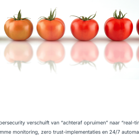
cybersecurity verschuift van “achteraf opruimen” naar “real-t
limme monitoring, zero trust-implementaties en 24/7 autom