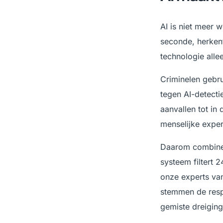
AI is niet meer 
seconde, herkent
technologie alle
Criminelen gebru
tegen AI-detecti
aanvallen tot in
menselijke exper
Daarom combinee
systeem filtert 2
onze experts van
stemmen de resp
gemiste dreiging