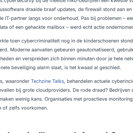
s cybersecurity bij de meeste mkb-bedrijven een kwestie v
russoftware draaide braaf updates, de firewall stond aan en
e IT-partner langs voor onderhoud. Pas bij problemen – e
 data of een gehackte mailbox – werd echt actie ondernome
kte toen cybercriminaliteit nog in de kinderschoenen ston
derd. Moderne aanvallen gebeuren geautomatiseerd, gebruik
heden en verspreiden zich binnen minuten door je hele net
tionele beveiliging alarm slaat, is het kwaad al geschied.
ts, waaronder
Techzine Talks
, behandelen actuele cyberinci
vallen bij grote cloudproviders. De rode draad? Bedrijven d
 maken weinig kans. Organisaties met proactieve monitorin
 of zelfs voorkomen.