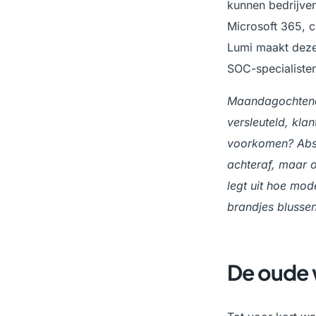
kunnen bedrijven
Microsoft 365, c
Lumi maakt deze
SOC-specialisten
Maandagochtend, 
versleuteld, kla
voorkomen? Absol
achteraf, maar o
legt uit hoe mo
brandjes blusse
De oude w