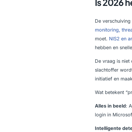
Is 2026 he
De verschuiving
monitoring, thre
moet.
NIS2 en a
hebben en snelle
De vraag is niet
slachtoffer word
initiatief en maa
Wat betekent “pr
Alles in beeld
: 
login in Microso
Intelligente det