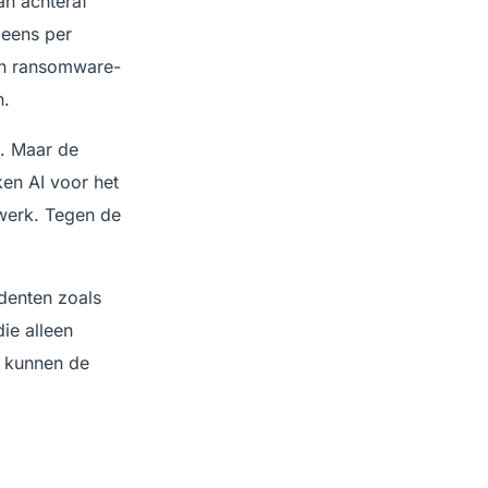
an achteraf
 eens per
en ransomware-
n.
d. Maar de
en AI voor het
werk. Tegen de
denten zoals
ie alleen
g kunnen de