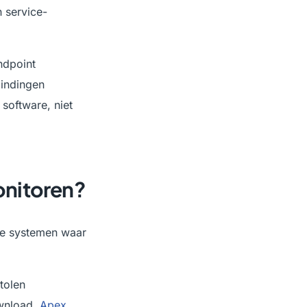
 service-
ndpoint
bindingen
software, niet
monitoren?
 de systemen waar
tolen
ownload.
Apex