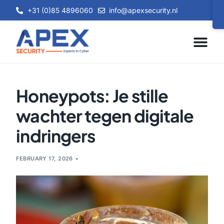
+31 (0)85 4896060
info@apexsecurity.nl
Honeypots: Je stille
wachter tegen digitale
indringers
FEBRUARY 17, 2026