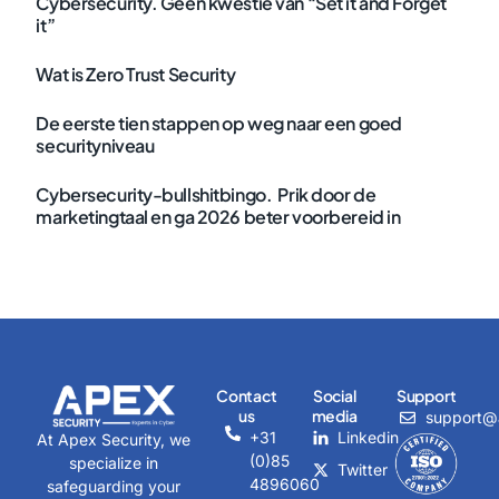
Cybersecurity. Geen kwestie van “Set it and Forget
it”
Wat is Zero Trust Security
De eerste tien stappen op weg naar een goed
securityniveau
Cybersecurity-bullshitbingo. Prik door de
marketingtaal en ga 2026 beter voorbereid in
Contact
Social
Support
us
media
support@a
+31
Linkedin
At Apex Security, we
(0)85
specialize in
Twitter
4896060
safeguarding your