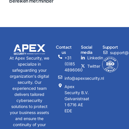
bereiken met minder
Contact
Social
Support
us
media
support@a
+31
Linkedin
At Apex Security, we
(0)85
specialize in
Twitter
4896060
safeguarding your
organization's digital
info@apexsecurity.nl
security. Our
Apex
experienced team
Security B.V.
delivers tailored
Galvanistraat
cybersecurity
1 6716 AE
solutions to protect
EDE
your business assets
and ensure the
continuity of your