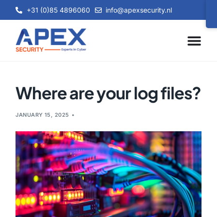
+31 (0)85 4896060
info@apexsecurity.nl
Where are your log files?
JANUARY 15, 2025