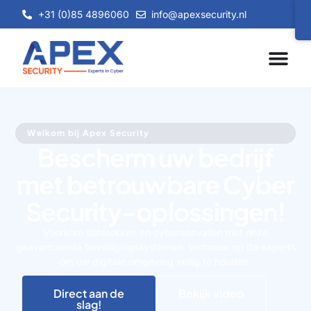
+31 (0)85 4896060
info@apexsecurity.nl
Welkom bij Apex Security
Bescherm uw bedrijf
met betrouwbare Cyber
Security-oplossingen!
Voorkom datalekken en cyberaanvallen met onze
geavanceerde beveiligingssystemen. Vertrouw op de experts
om uw digitale omgeving veilig te houden.
Direct aan de
Bekijk video
slag!