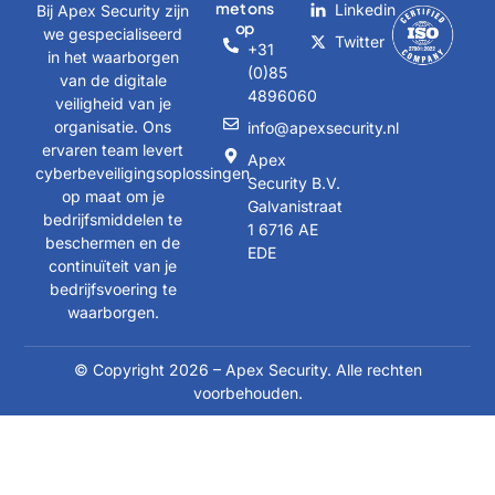
met ons
Linkedin
Bij Apex Security zijn
op
we gespecialiseerd
Twitter
+31
in het waarborgen
(0)85
van de digitale
4896060
veiligheid van je
organisatie. Ons
info@apexsecurity.nl
ervaren team levert
Apex
cyberbeveiligingsoplossingen
Security B.V.
op maat om je
Galvanistraat
bedrijfsmiddelen te
1 6716 AE
beschermen en de
EDE
continuïteit van je
bedrijfsvoering te
waarborgen.
© Copyright 2026 – Apex Security. Alle rechten
voorbehouden.