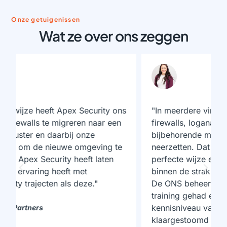
Onze getuigenissen
Wat ze over ons zeggen
s
"In meerdere virtuele domeinen nieuwe
firewalls, loganalyse-systemen en een
bijbehorende management omgeving
neerzetten. Dat is wat Apex Security op
perfecte wijze en van kwalitatief hoog niveau
binnen de strakke deadline heeft uitgevoerd.
De ONS beheerders hebben on-the-job
training gehad en zijn door het hoge
kennisniveau van Apex Security
klaargestoomd om deze complexe omgeving