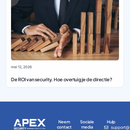
mei 12, 2026
De ROI van security. Hoe overtuig je de directie?
Neem
Sociale
Hulp
contact
media
support@a