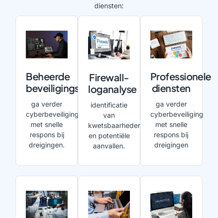
diensten:
Beheerde
Professionele
Firewall-
beveiligingsdiensten
diensten
loganalyse
ga verder
ga verder
identificatie
cyberbeveiliging
cyberbeveiliging
van
met snelle
met snelle
kwetsbaarheden
respons bij
respons bij
en potentiële
dreigingen.
dreigingen
aanvallen.