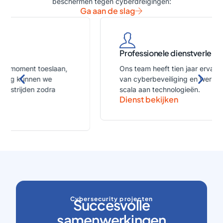
beschermen tegen cyberdreigingen:
Ga aan de slag
Professionele dienstverlening
Ons team heeft tien jaar ervaring op het gebied
van cyberbeveiliging en werkt met een breed
scala aan technologieën.
Dienst bekijken
Cybersecurity projecten
Succesvolle
samenwerkingen