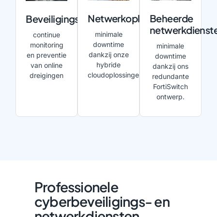
Netwerkoplossingen
Beheerde
Beveiligingsoplossingen
netwerkdienst
minimale
continue
downtime
monitoring
minimale
dankzij onze
en preventie
downtime
hybride
van online
dankzij ons
cloudoplossingen
dreigingen
redundante
FortiSwitch
ontwerp.
Professionele
cyberbeveiligings- en
netwerkdiensten