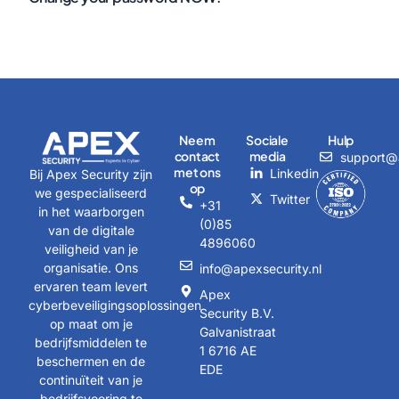
Neem
Sociale
Hulp
contact
media
support@a
met ons
Linkedin
Bij Apex Security zijn
op
we gespecialiseerd
Twitter
+31
in het waarborgen
(0)85
van de digitale
4896060
veiligheid van je
organisatie. Ons
info@apexsecurity.nl
ervaren team levert
Apex
cyberbeveiligingsoplossingen
Security B.V.
op maat om je
Galvanistraat
bedrijfsmiddelen te
1 6716 AE
beschermen en de
EDE
continuïteit van je
bedrijfsvoering te