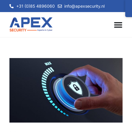
+31 (0)85 4896060
info@apexsecurity.nl