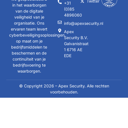
Twitter
+31
in het waarborgen
(0)85
van de digitale
4896060
veiligheid van je
organisatie. Ons
info@apexsecurity.nl
ervaren team levert
Apex
cyberbeveiligingsoplossingen
Security B.V.
op maat om je
Galvanistraat
bedrijfsmiddelen te
1 6716 AE
beschermen en de
EDE
continuïteit van je
bedrijfsvoering te
waarborgen.
© Copyright 2026 – Apex Security. Alle rechten
voorbehouden.