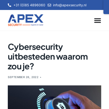
+31 (0)85 4896060
info@apexsecurity.nl
Cybersecurity
uitbesteden waarom
zou je?
SEPTEMBER 26, 2022