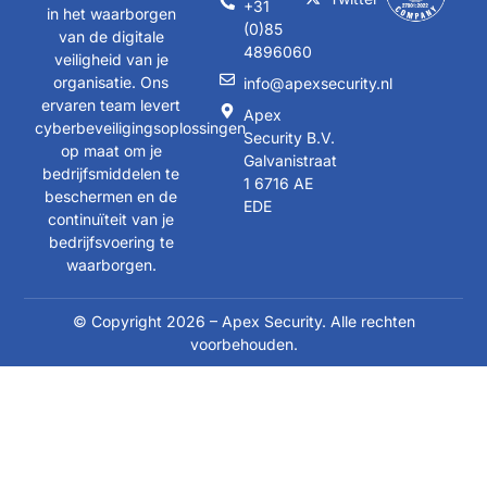
+31
in het waarborgen
(0)85
van de digitale
4896060
veiligheid van je
organisatie. Ons
info@apexsecurity.nl
ervaren team levert
Apex
cyberbeveiligingsoplossingen
Security B.V.
op maat om je
Galvanistraat
bedrijfsmiddelen te
1 6716 AE
beschermen en de
EDE
continuïteit van je
bedrijfsvoering te
waarborgen.
© Copyright 2026 – Apex Security. Alle rechten
voorbehouden.