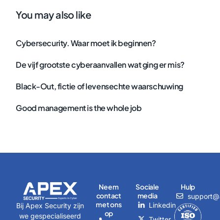
You may also like
Cybersecurity. Waar moet ik beginnen?
De vijf grootste cyberaanvallen wat ging er mis?
Black-Out, fictie of levensechte waarschuwing
Good management is the whole job
Neem
Sociale
Hulp
contact
media
support@a
met ons
Linkedin
Bij Apex Security zijn
op
we gespecialiseerd
Twitter