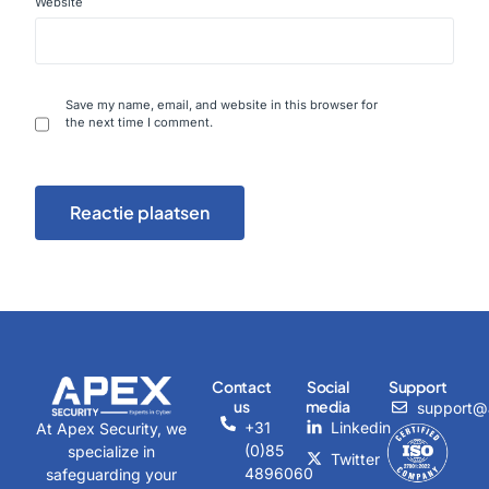
Website
Save my name, email, and website in this browser for
the next time I comment.
Alternative:
Contact
Social
Support
us
media
support@a
+31
Linkedin
At Apex Security, we
(0)85
specialize in
Twitter
4896060
safeguarding your