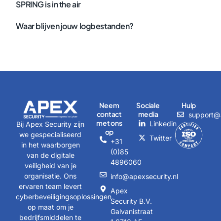
SPRING is in the air
Waar blijven jouw logbestanden?
Neem
Sociale
Hulp
contact
media
support@a
met ons
Linkedin
Bij Apex Security zijn
op
we gespecialiseerd
Twitter
+31
in het waarborgen
(0)85
van de digitale
4896060
veiligheid van je
organisatie. Ons
info@apexsecurity.nl
ervaren team levert
Apex
cyberbeveiligingsoplossingen
Security B.V.
op maat om je
Galvanistraat
bedrijfsmiddelen te