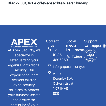
Black-Out, fictie of levensechte waarschuwing
Contact
Social
Support
us
media
support@a
+31
Linkedin
At Apex Security, we
(0)85
specialize in
Twitter
4896060
safeguarding your
organization's digital
info@apexsecurity.nl
security. Our
Apex
experienced team
Security B.V.
delivers tailored
Galvanistraat
cybersecurity
1 6716 AE
solutions to protect
EDE
your business assets
and ensure the
continuity of your