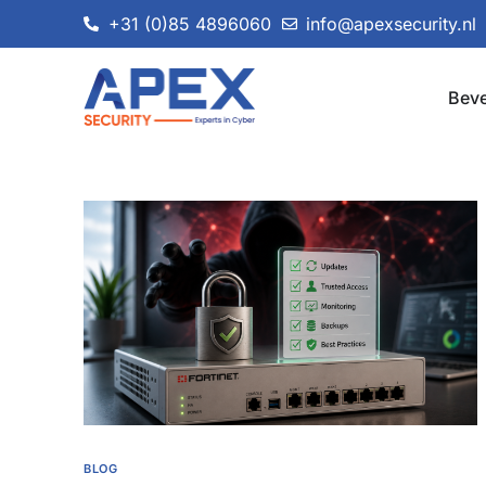
+31 (0)85 4896060
info@apexsecurity.nl
Beve
BLOG