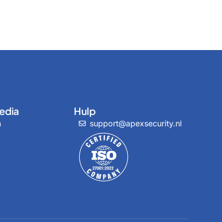
edia
Hulp
n
support@apexsecurity.nl