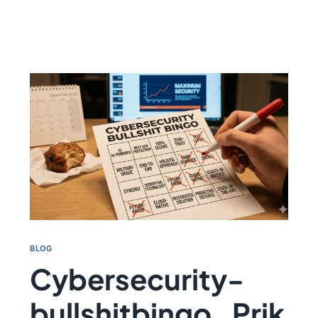
BLOG
Cybersecurity-
bullshitbingo. Prik