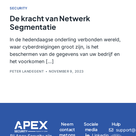
SECURITY
De kracht van Netwerk
Segmentatie
In de hedendaagse onderling verbonden wereld,
waar cyberdreigingen groot zijn, is het
beschermen van de gegevens van uw bedrijf en
het voorkomen […]
PETER LANDEGENT
NOVEMBER 9, 2023
Neem
Sociale
Hulp
contact
media
support@a
met ons
Linkedin
Bij Apex Security zijn