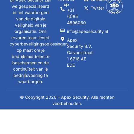
op
we gespecialiseerd
Twitter
+31
in het waarborgen
(0)85
van de digitale
4896060
veiligheid van je
organisatie. Ons
info@apexsecurity.nl
ervaren team levert
Apex
cyberbeveiligingsoplossingen
Security B.V.
op maat om je
Galvanistraat
bedrijfsmiddelen te
1 6716 AE
beschermen en de
EDE
continuïteit van je
bedrijfsvoering te
waarborgen.
© Copyright 2026 – Apex Security. Alle rechten
voorbehouden.