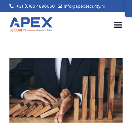
+31 (0)85 4896060
info@apexsecurity.nl