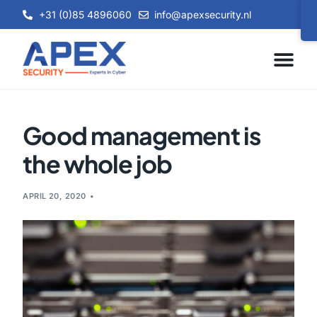
+31 (0)85 4896060
info@apexsecurity.nl
Good management is
the whole job
APRIL 20, 2020