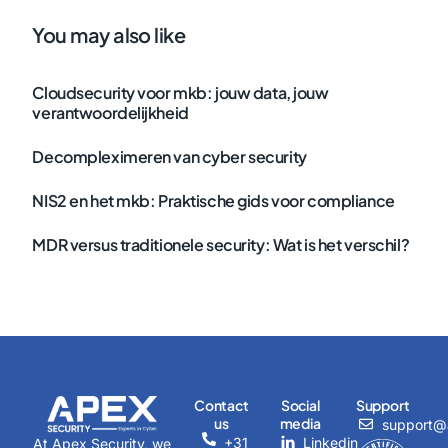
You may also like
Cloudsecurity voor mkb: jouw data, jouw
verantwoordelijkheid
Decompleximeren van cyber security
NIS2 en het mkb: Praktische gids voor compliance
MDR versus traditionele security: Wat is het verschil?
Contact
Social
Support
us
media
support@a
+31
Linkedin
At Apex Security, we