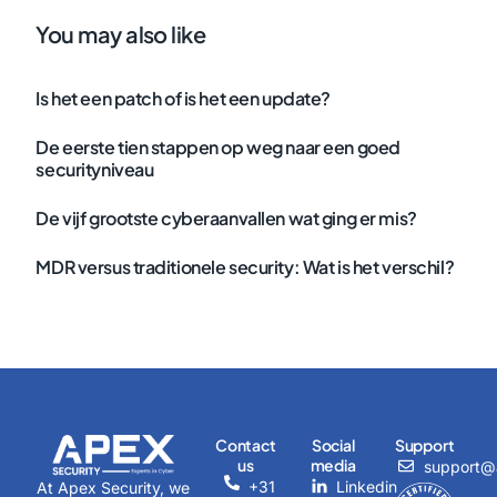
You may also like
Is het een patch of is het een update?
De eerste tien stappen op weg naar een goed
securityniveau
De vijf grootste cyberaanvallen wat ging er mis?
MDR versus traditionele security: Wat is het verschil?
Contact
Social
Support
us
media
support@a
+31
Linkedin
At Apex Security, we