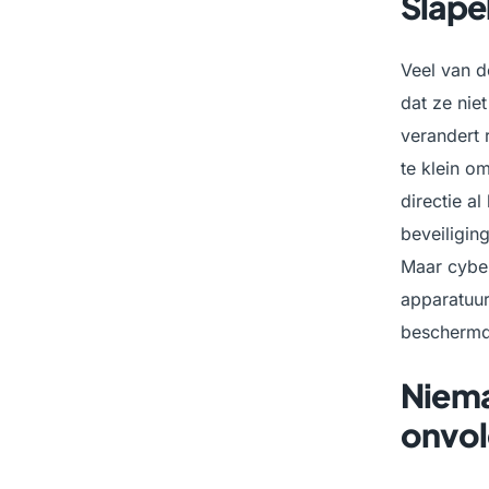
Slape
Veel van d
dat ze nie
verandert 
te klein o
directie a
beveiligin
Maar cyber
apparatuur
beschermd.
Niema
onvo