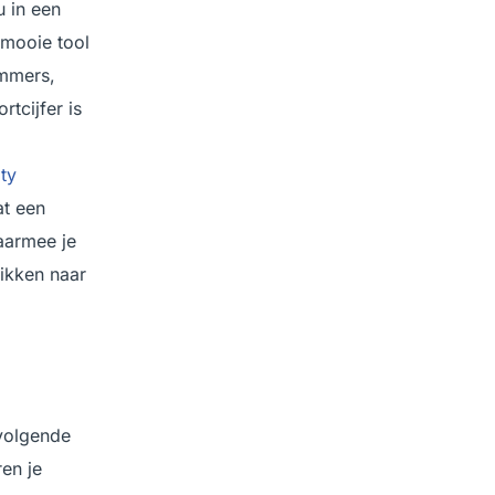
u in een
n mooie tool
Immers,
tcijfer is
ty
at een
aarmee je
rikken naar
 volgende
en je