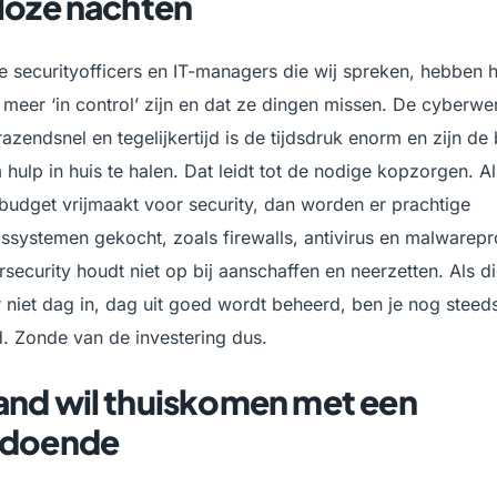
loze nachten
e securityofficers en IT-managers die wij spreken, hebben 
t meer ‘in control’ zijn en dat ze dingen missen. De cyberwe
razendsnel en tegelijkertijd is de tijdsdruk enorm en zijn de
m hulp in huis te halen. Dat leidt tot de nodige kopzorgen. A
l budget vrijmaakt voor security, dan worden er prachtige
gssystemen gekocht, zoals firewalls, antivirus en malwarepr
security houdt niet op bij aanschaffen en neerzetten. Als d
 niet dag in, dag uit goed wordt beheerd, ben je nog steed
 Zonde van de investering dus.
nd wil thuiskomen met een
ldoende