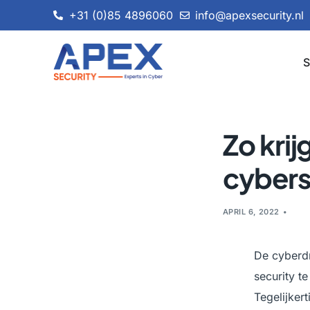
+31 (0)85 4896060
info@apexsecurity.nl
S
Zo krij
cybers
APRIL 6, 2022
De cyberdr
security te
Tegelijker