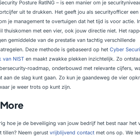
ecurity Posture RatING – is een manier om je securitynivea
rtcijfer uit te drukken. Het geeft jou als securityofficer ee
om je management te overtuigen dat het tijd is voor actie. 
l thuiskomen met een vier, ook jouw directie niet. Het rappor
n gemiddelde van de prestatie van tachtig verschillende
aatregelen. Deze methode is gebaseerd op het
Cyber Securi
k van NIST
en maakt zwakke plekken inzichtelijk. Zo ontsta
bersecurity-roadmap, onderbouwd met relevante cijfers, w
ht aan de slag kunt gaan. Zo kun je gaandeweg de vier opk
waar je weer trots op kunt zijn.
 More
ig hoe je de beveiliging van jouw bedrijf het best naar het
t tillen? Neem gerust
vrijblijvend contact
met ons op. We ler