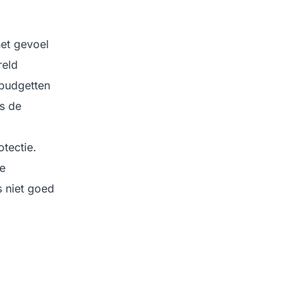
het gevoel
reld
 budgetten
ls de
otectie.
ie
s niet goed