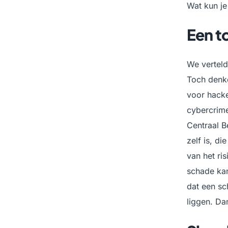
Wat kun je
Een t
We verteld
Toch denke
voor hacke
cybercrime,
Centraal B
zelf is, d
van het ris
schade kan
dat een sc
liggen. Da