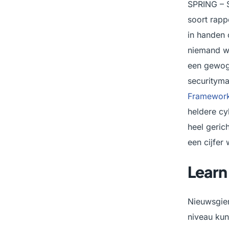
SPRING – S
soort rappo
in handen 
niemand wi
een gewoge
securitym
Framewor
heldere cy
heel geric
een cijfer 
Learn
Nieuwsgier
niveau kun