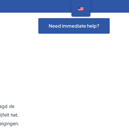
Need immediate help?
aagd de
felt het.
eigingen.