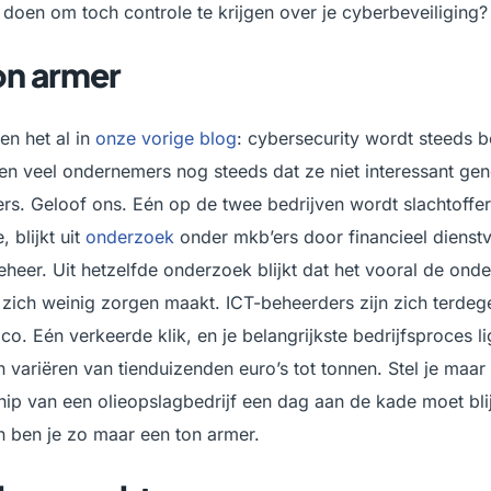
 doen om toch controle te krijgen over je cyberbeveiliging?
on armer
en het al in
onze vorige blog
: cybersecurity wordt steeds be
n veel ondernemers nog steeds dat ze niet interessant gen
rs. Geloof ons. Eén op de twee bedrijven wordt slachtoffe
 blijkt uit
onderzoek
onder mkb’ers door financieel dienstv
eheer. Uit hetzelfde onderzoek blijkt dat het vooral de ond
ie zich weinig zorgen maakt. ICT-beheerders zijn zich terde
ico. Eén verkeerde klik, en je belangrijkste bedrijfsproces lig
 variëren van tienduizenden euro’s tot tonnen. Stel je maar
hip van een olieopslagbedrijf een dag aan de kade moet bli
n ben je zo maar een ton armer.