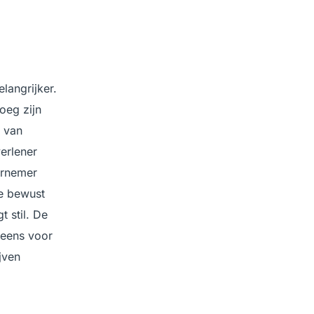
langrijker.
oeg zijn
r van
erlener
ernemer
ge bewust
t stil. De
 eens voor
jven