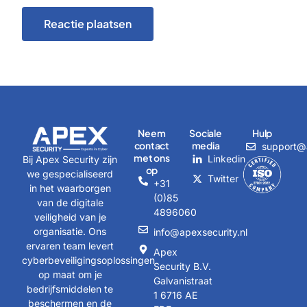
Alternative:
Neem
Sociale
Hulp
contact
media
support@a
met ons
Linkedin
Bij Apex Security zijn
op
we gespecialiseerd
Twitter
+31
in het waarborgen
(0)85
van de digitale
4896060
veiligheid van je
organisatie. Ons
info@apexsecurity.nl
ervaren team levert
Apex
cyberbeveiligingsoplossingen
Security B.V.
op maat om je
Galvanistraat
bedrijfsmiddelen te
1 6716 AE
beschermen en de